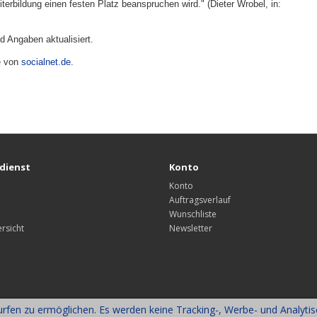
erbildung einen festen Platz beanspruchen wird." (Dieter Wrobel, in:
nd Angaben aktualisiert.
e von
socialnet.de
.
dienst
Konto
Konto
Auftragsverlauf
Wunschliste
rsicht
Newsletter
fen zu ermöglichen. Es werden keine Tracking-, Werbe- und Analyti