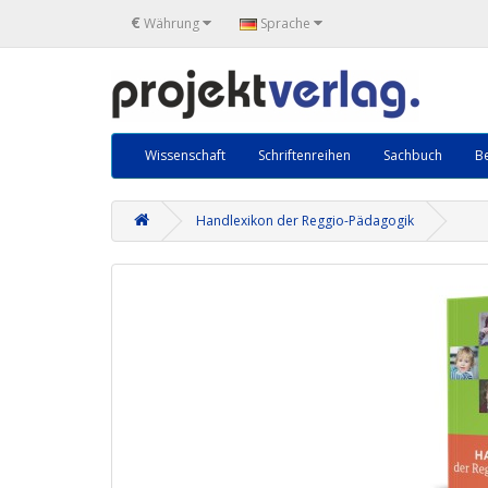
€
Währung
Sprache
Wissenschaft
Schriftenreihen
Sachbuch
Be
Handlexikon der Reggio-Pädagogik