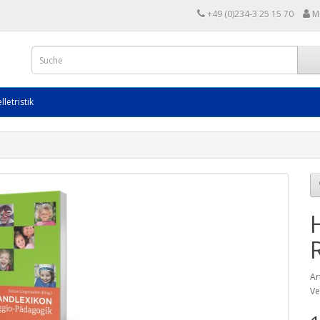
+49 (0)234-3 25 15 70
M
lletristik
Ar
Ve