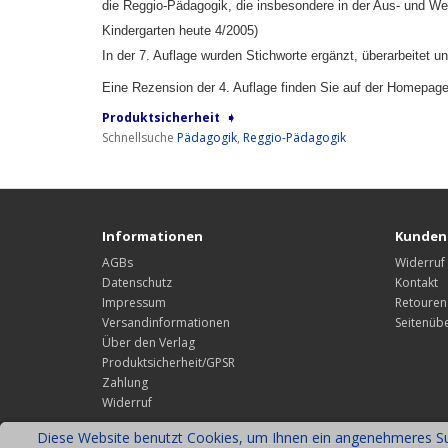
die Reggio-Pädagogik, die insbesondere in der Aus- und Weit
Kindergarten heute 4/2005)
In der 7. Auflage wurden Stichworte ergänzt, überarbeitet u
Eine Rezension der 4. Auflage finden Sie auf der Homepag
Produktsicherheit ➧
Schnellsuche
Pädagogik
,
Reggio-Pädagogik
Informationen
Kunden
AGBs
Widerruf
Datenschutz
Kontakt
Impressum
Retouren
Versandinformationen
Seitenübe
Über den Verlag
Produktsicherheit/GPSR
Zahlung
Widerruf
Diese Website benutzt Cookies, um Ihnen ein angenehmeres Sur