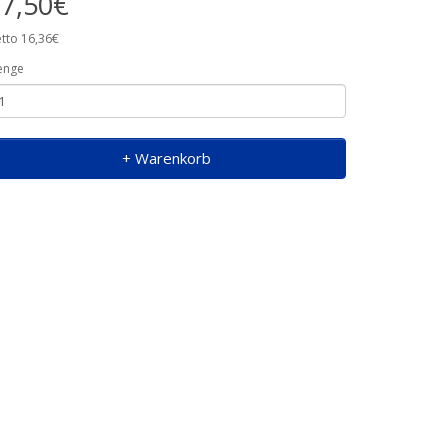
7,50€
tto 16,36€
enge
+ Warenkorb