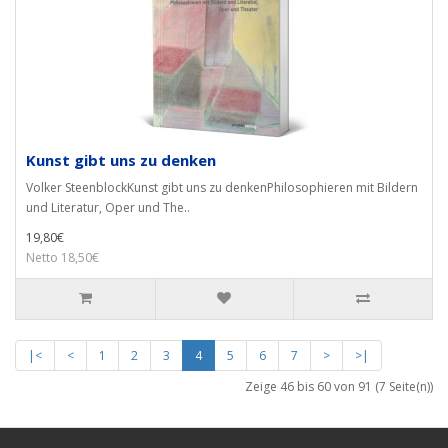
Kunst gibt uns zu denken
Volker SteenblockKunst gibt uns zu denkenPhilosophieren mit Bildern
und Literatur, Oper und The..
19,80€
Netto 18,50€
|<
<
1
2
3
4
5
6
7
>
>|
Zeige 46 bis 60 von 91 (7 Seite(n))