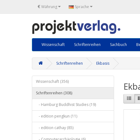
€
Währung
Sprache
Wissenschaft
Schriftenreihen
Sachbuch
Be
Schriftenreihen
Ekbasis
Wissenschaft (356)
Ekba
Schriftenreihen (308)
- Hamburg Buddhist Studies (19)
- edition pengkun (11)
- edition cathay (85)
- Computerarchäologie (6)