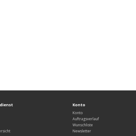
dienst
Konto
Konto
Auftragsverlauf
Wunschliste
rsicht
Newsletter