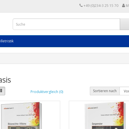
+49 (0)234-3 25 15 70
M
lletristik
sis
Sortieren nach
Produktvergleich (0)