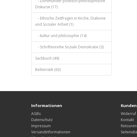
- Dortmunder politisch-philosophische
Diskurse (17)
- Ethische Zeitfragen in Kirche, Diakonie
und Sozialer Arbeit (1)
- kultur und philosophie (14)
- Schriftenreihe Soziale Demokratie (3)
Sachbuch (49)
Belletristik (63)
Informationen
Kunden
AGBs
Widerruf
Datenschutz
Kontakt
Impressum
Retouren
Versandinformationen
Seitenübe