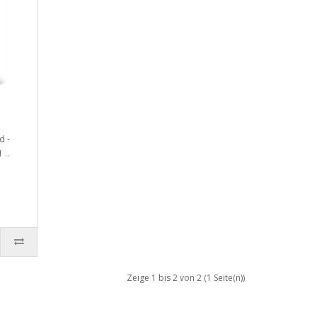
d -
 ..
Zeige 1 bis 2 von 2 (1 Seite(n))