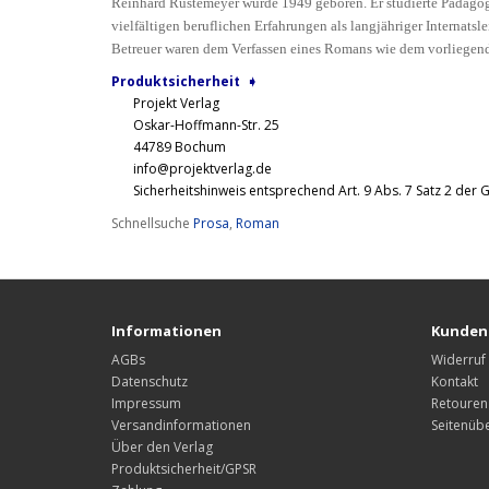
Reinhard Rustemeyer wurde 1949 geboren. Er studierte Pädagog
vielfältigen beruflichen Erfahrungen als langjähriger Internatslei
Betreuer waren dem Verfassen eines Romans wie dem vorliegende
Produktsicherheit ➧
Projekt Verlag
Oskar-Hoffmann-Str. 25
44789 Bochum
info@projektverlag.de
Sicherheitshinweis entsprechend Art. 9 Abs. 7 Satz 2 der 
Schnellsuche
Prosa
,
Roman
Informationen
Kunden
AGBs
Widerruf
Datenschutz
Kontakt
Impressum
Retouren
Versandinformationen
Seitenübe
Über den Verlag
Produktsicherheit/GPSR