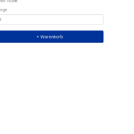
tto 16,64€
enge
+ Warenkorb