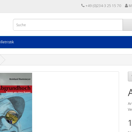
+49 (0)234-3 25 15 70
M
lletristik
Ar
Ve
1