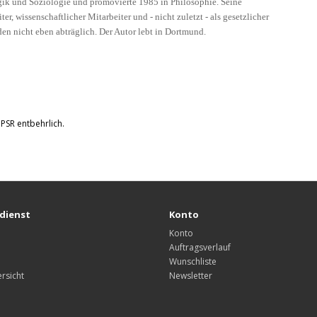
ik und Soziologie und promovierte 1985 in Philosophie. Seine
ter, wissenschaftlicher Mitarbeiter und - nicht zuletzt - als gesetzlicher
n nicht eben abträglich. Der Autor lebt in Dortmund.
GPSR entbehrlich.
dienst
Konto
Konto
Auftragsverlauf
Wunschliste
rsicht
Newsletter