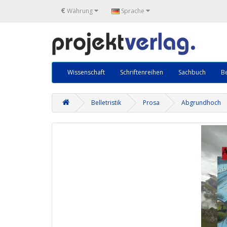
€
Währung
Sprache
Wissenschaft
Schriftenreihen
Sachbuch
Be
Belletristik
Prosa
Abgrundhoch