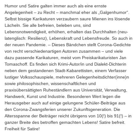
Humor und Satire galten immer auch als eine ernste
Angelegenheit – zu Recht – manchmal eher als „Galgenhumor“.
Selbst bissige Karikaturen verzaubern saure Mienen ins lösende
Lächeln. Sie alle befreien, beleben uns, sind
Lebensnotwendigkeit, erhöhen, erhalten das Durchhalten (neu-
latenglisch: Resilienz), Lebenskraft und Lebensfreude. So auch in
der neuen Pandemie. – Dieses Bändchen stellt Corona-Gedichte
von recht verschiedenartigen Autoren zusammen – und viele
dazu passende Karikaturen, meist vom Preiskarikaturisten Jan
Tomaschoff. Es finden sich Krimi-Autor/in und Dialekt-Dichterin
neben dem gestandenen Stadt-Kabarettisten, einem Verfasser
lustiger Volksschauspiele, mehreren Gelegenheitsdichter(inne)n
sowie philosophischen, wissenschaftlichen und
praxisübersättigten Ruheständlern aus Universität, Verwaltung,
Handwerk, Kunst und Industrie. Besonderen Wert legen die
Herausgeber auch auf einige gelungene Schüler-Beiträge aus
den Corona-Zwangsferien unserer Zukunftsgeneration. Die
Altersspanne der Beiträger reicht übrigens von 10(!) bis 91(!) – in
ganzer Breite des betroffen gemachten Lebens! Satire befreit.
Freiheit für Satire!