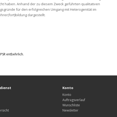
cht haben. Anhand der zu diesem Zweck geführten qualitativen
gründe für den erfolg­reichen Umgang mit Heterogenität im
hrer(fort)bildung dar­gestellt.
GPSR entbehrlich.
dienst
Konto
Konto
Auftragsverlauf
Wunschliste
rsicht
Newsletter