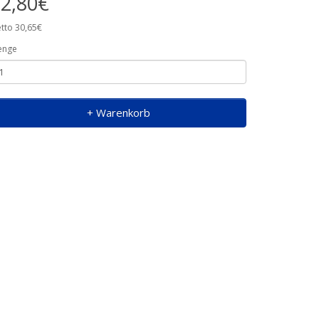
2,80€
tto 30,65€
enge
+ Warenkorb