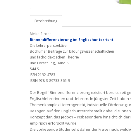
Beschreibung
Meike Strohn
Binnendifferenzierung
im Englischunterricht
Die Lehrerperspektive
Bochumer Beiträge zur bildungswissenschaftlichen
und
fachdidaktischen Theorie
und Forschung, Band 6
544 S.;
ISSN 2192-4783
ISBN 978-3-89733-365-9
Der Begriff Binnendifferenzierung existiert bereits seit 
Eng­lisch­lehrerinnen und -lehrern. In jüngster Zeit habe
Themen­kom­plex Heterogenität, individuelle Förderung u
Bezogen auf den Englischunterricht stellt da­bei die inne
Konzept dar, das jedoch – insbesondere hinsichtlich der
empirisch erforscht wurde.
Die vorliegende Studie geht daher der Frage nach, welche