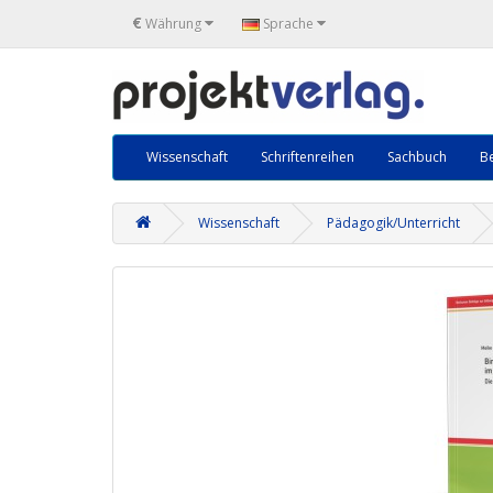
€
Währung
Sprache
Wissenschaft
Schriftenreihen
Sachbuch
Be
Wissenschaft
Pädagogik/Unterricht