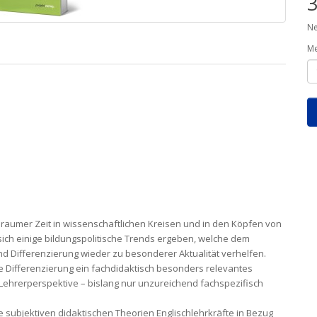
3
Ne
M
geraumer Zeit in wissen­schaftlichen Kreisen und in den Köpfen von
n sich einige bildungspolitische Trends ergeben, welche dem
nd Differenzierung wieder zu besonderer Aktualität verhelfen.
re Differenzierung ein fach­didaktisch besonders relevantes
 Lehrerperspektive – bislang nur unzureichend fachspezifisch
 sub­jektiven didakti­schen Theorien Englischlehrkräfte in Bezug