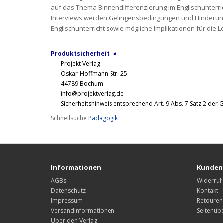
auf das Thema Binnendifferenzierung im Englischunterri
Interviews werden Gelingensbedingungen und Hinderungs
Englischunterricht sowie mögliche Implika­tio­nen für die Le
Produktsicherheit ➧
Projekt Verlag
Oskar-Hoffmann-Str. 25
44789 Bochum
info@projektverlag.de
Sicherheitshinweis entsprechend Art. 9 Abs. 7 Satz 2 der 
Schnellsuche
Pädagogik
Informationen
Kunden
AGBs
Widerruf
Datenschutz
Kontakt
Impressum
Retouren
Versandinformationen
Seitenübe
Über den Verlag