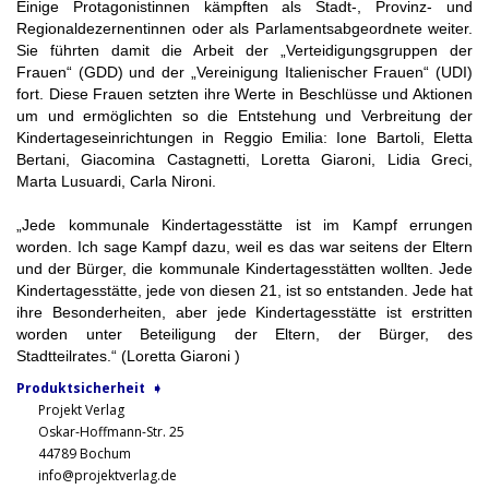
Einige Protagonistinnen kämpften als Stadt-, Provinz- und
Regionaldezernentinnen oder als Parlamentsabgeordnete weiter.
Sie führten damit die Arbeit der „Verteidigungsgruppen der
Frauen“ (GDD) und der „Vereinigung Italienischer Frauen“ (UDI)
fort. Diese Frauen setzten ihre Werte in Beschlüsse und Aktionen
um und ermöglichten so die Entstehung und Verbreitung der
Kindertageseinrichtungen in Reggio Emilia: Ione Bartoli, Eletta
Bertani, Giacomina Castagnetti, Loretta Giaroni, Lidia Greci,
Marta Lusuardi, Carla Nironi.
„Jede kommunale Kindertagesstätte ist im Kampf errungen
worden. Ich sage Kampf dazu, weil es das war seitens der Eltern
und der Bürger, die kommunale Kindertagesstätten wollten. Jede
Kindertagesstätte, jede von diesen 21, ist so entstanden. Jede hat
ihre Besonderheiten, aber jede Kindertagesstätte ist erstritten
worden unter Beteiligung der Eltern, der Bürger, des
Stadtteilrates.“ (Loretta Giaroni )
Produktsicherheit ➧
Projekt Verlag
Oskar-Hoffmann-Str. 25
44789 Bochum
info@projektverlag.de