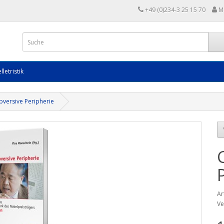
+49 (0)234-3 25 15 70
M
lletristik
bversive Peripherie
Ar
Ve