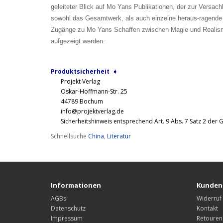
geleiteter Blick auf Mo Yans Publikationen, der zur Versac
sowohl das Gesamtwerk, als auch einzelne heraus-ragende 
Zugänge zu Mo Yans Schaffen zwischen Magie und Realismu
aufgezeigt werden.
Produktsicherheit ➧
Projekt Verlag
Oskar-Hoffmann-Str. 25
44789 Bochum
info@projektverlag.de
Sicherheitshinweis entsprechend Art. 9 Abs. 7 Satz 2 der 
Schnellsuche
China
,
Literatur
Informationen
Kunden
AGBs
Widerruf
Datenschutz
Kontakt
Impressum
Retouren