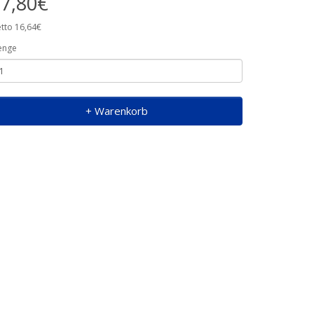
7,80€
tto 16,64€
enge
+ Warenkorb