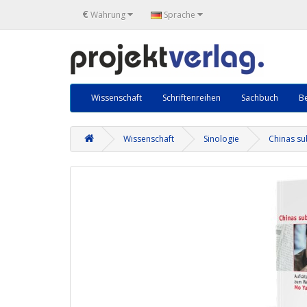
€
Währung
Sprache
Wissenschaft
Schriftenreihen
Sachbuch
Be
Wissenschaft
Sinologie
Chinas su