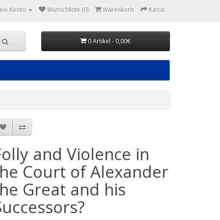
ein Konto
Wunschliste (0)
Warenkorb
Kasse
0 Artikel - 0,00€
Folly and Violence in
the Court of Alexander
the Great and his
Successors?