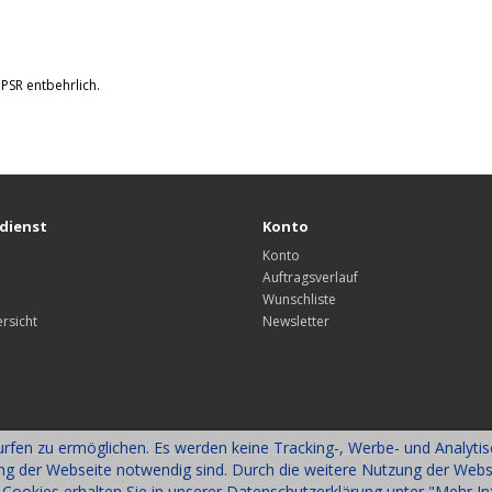
GPSR entbehrlich.
dienst
Konto
Konto
Auftragsverlauf
Wunschliste
rsicht
Newsletter
fen zu ermöglichen. Es werden keine Tracking-, Werbe- und Analyti
ung der Webseite notwendig sind. Durch die weitere Nutzung der Web
 Cookies erhalten Sie in unserer Datenschutzerklärung unter "Mehr I