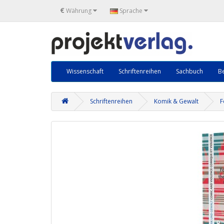
€
Währung
Sprache
Wissenschaft
Schriftenreihen
Sachbuch
Be
Schriftenreihen
Komik & Gewalt
F