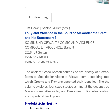
Beschreibung
Tim Howe | Sabine Müller (eds.)
Folly and Violence in the
Court of Alexander the Great
and his Successors?
KOMIK UND GEWALT / COMIC AND VIOLENCE
COMIQUE ET VIOLENCE, Band 8
2016; 59 Seiten
ISSN 2191-804X
ISBN 978-3-89733-397-0
The ancient Greco-Roman sources on the history of Alexand
forms of Macedonian violence. Viewed from a mocking, moral
which Greeks and Romans asserted their identities. The t
volume explores four case studies aiming at the deconstru
Macedonians, Alexander, and Demetrius Poliorcetes analyz
socio-political background.
Produktsicherheit ➧
Projekt Verlag