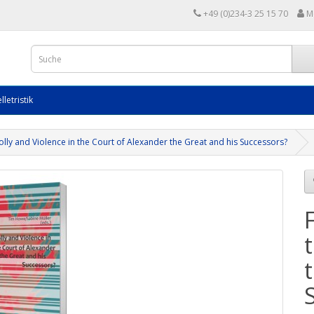
+49 (0)234-3 25 15 70
M
lletristik
olly and Violence in the Court of Alexander the Great and his Successors?