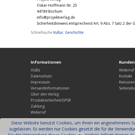
Oskar-Hoffmann-Str. 25
44789 Bochum
info@projektverlag.de
Sicherheitshinweis entsprechend Art. 9 Abs. 7 Satz 2 der 
Schnellsuche
Kultur
,
Geschichte
Informationen
Kunden
AGBs
Widerruf
Datenschutz
Kontakt
Impressum
Retouren
Versandinformationen
Seitenübe
Über den Verlag
Produktsicherheit/GPSR
Zahlung
Widerruf
Diese Website benutzt Cookies, um Ihnen ein angenehmeres Sur
zugelassen. Es werden nur Cookies gesetzt die für die Verwend
Powered By
OpenCart
&
OSWorX
Sie der Verwendung dieser Cookies zu. Weitere Informationen zu