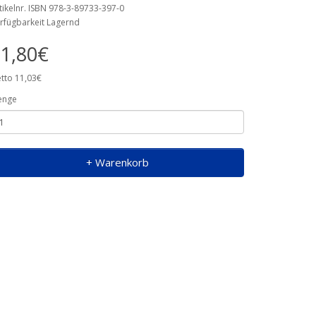
tikelnr. ISBN 978-3-89733-397-0
rfügbarkeit Lagernd
1,80€
tto 11,03€
enge
+ Warenkorb