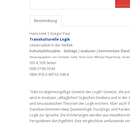
Beschreibung
Hans Lenk | Gregor Paul
Transkulturelle Logik
Universalität in der Vielfalt
kultur&philosophie - beiträge | analysen | kommentare Band
Herausgegeben von Christian Julmi, Sony Gzyl, Michael Nagenborg, Gui
2014; 509 Seiten
ISSN 2190-3344
ISBN 978-3-89733-346-8
"Gibt es allgemeingültige Gesetze der Logik? Gesetze, die prin
wird in Analysen „alltäglichen“ logischen Denkens und in der
und sinoasiatischen Theorien der Logik erörtert. Aber auch T
Daneben kommen etwa Quantenlogik, Fuzzylogic und Parako
Logik zur Sprache. Die Erörterungen werden aus metatheoret
Perspektiven durchgeführt. Eine vergleichbar umfassende und d