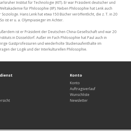
arlsruher Institut für Technologie (KIT). Er war Präsident deutscher und
Weltakademie für Philosophie (IIP). Neben Philosophie hat Lenk auch
r Soziologe. Hans Lenk hat etwa 150 Bücher veröffentlicht, die z. T. in 20
So ist er u. a. Olympiasieger im Achter.
 Außerdem ist er Präsident der Deutschen China-Gesellschaft und war 20
nstituts in Düsseldorf. Außer im Fach Philosophie hat Paul auch in
hrige Gastprofessuren und wiederholte Studienaufenthalte im
ragen der Logik und der Interkulturellen Philosophie.
dienst
Konto
Konto
Auftragsverlauf
Wunschliste
rsicht
Newsletter