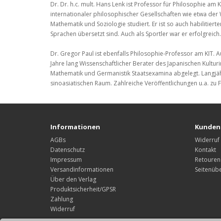
Dr. Dr. h.c. mult. Hans Lenk ist Professor für Philosophie am K
internationaler philosophischer Gesellschaften wie etwa der 
Mathematik und Soziologie studiert. Er ist so auch habilitierte
Sprachen übersetzt sind. Auch als Sportler war er erfolgreich.
Dr. Gregor Paul ist ebenfalls Philosophie-Professor am KIT.
Jahre lang Wissenschaftlicher Berater des Japanischen Kulturi
Mathematik und Germanistik Staatsexamina abgelegt. Langjä
sinoasiatischen Raum. Zahlreiche Veröffentlichungen u.a. zu F
Informationen
Kunden
AGBs
Widerruf
Datenschutz
Kontakt
Impressum
Retouren
Versandinformationen
Seitenübe
Über den Verlag
Produktsicherheit/GPSR
Zahlung
Widerruf