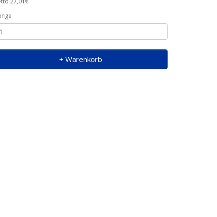
tto 27,01€
enge
+ Warenkorb