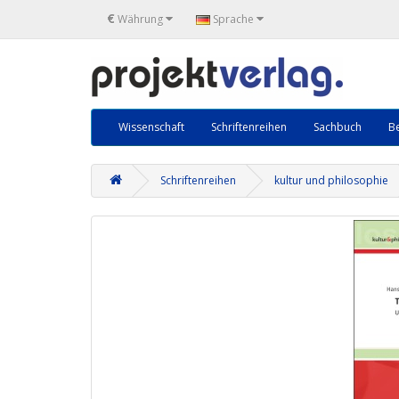
€
Währung
Sprache
Wissenschaft
Schriftenreihen
Sachbuch
Be
Schriftenreihen
kultur und philosophie