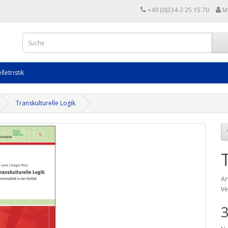
+49 (0)234-3 25 15 70
M
lletristik
Transkulturelle Logik
Ar
Ve
3