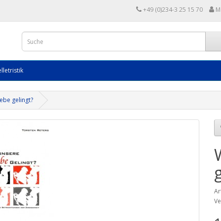
+49 (0)234-3 25 15 70
M
lletristik
ebe gelingt?
Ar
Ve