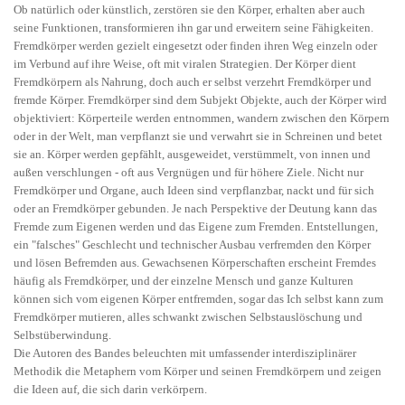
Ob natürlich oder künstlich, zerstören sie den Körper, erhalten aber auch
seine Funktionen, transformieren ihn gar und erweitern seine Fähigkeiten.
Fremdkörper werden gezielt eingesetzt oder finden ihren Weg einzeln oder
im Verbund auf ihre Weise, oft mit viralen Strategien. Der Körper dient
Fremdkörpern als Nahrung, doch auch er selbst verzehrt Fremdkörper und
fremde Körper. Fremdkörper sind dem Subjekt Objekte, auch der Körper wird
objektiviert: Körperteile werden entnommen, wandern zwischen den Körpern
oder in der Welt, man verpflanzt sie und verwahrt sie in Schreinen und betet
sie an. Körper werden gepfählt, ausgeweidet, verstümmelt, von innen und
außen verschlungen - oft aus Vergnügen und für höhere Ziele. Nicht nur
Fremdkörper und Organe, auch Ideen sind verpflanzbar, nackt und für sich
oder an Fremdkörper gebunden. Je nach Perspektive der Deutung kann das
Fremde zum Eigenen werden und das Eigene zum Fremden. Entstellungen,
ein "falsches" Geschlecht und technischer Ausbau verfremden den Körper
und lösen Befremden aus. Gewachsenen Körperschaften erscheint Fremdes
häufig als Fremdkörper, und der einzelne Mensch und ganze Kulturen
können sich vom eigenen Körper entfremden, sogar das Ich selbst kann zum
Fremdkörper mutieren, alles schwankt zwischen Selbstauslöschung und
Selbstüberwindung.
Die Autoren des Bandes beleuchten mit umfassender interdisziplinärer
Methodik die Metaphern vom Körper und seinen Fremdkörpern und zeigen
die Ideen auf, die sich darin verkörpern.