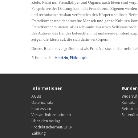
Ziele. Nicht nur Fremdkörper und Organe, auch Ideen sind verpf
Perspektive der Deutung kann das Fremde zum Eigenen werden u
und technischer Ausbau verfremden den Körper und lösen Befre
Fremdkörper, und der einzelne Mensch und ganze Kulturen könn
Fremdkörper mutieren, alles schwankt zwischen Selbstauslösc
Die Autoren des Bandes beleuchten mit umfassender interdisz
zeigen die Ideen auf, die sich darin verkörpern.
Dieses Buch ist vergriffen und als Print-Version nicht mehr li
Schnellsuche
Meidzin
,
Philosophie
Informationen
Kunden
AGBs
Widerruf
Datenschutz
Kontakt
Impressum
Retouren
Versandinformationen
Seitenübe
Über den Verlag
Produktsicherheit/GPSR
Zahlung