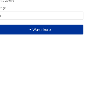
tto 29,91€
enge
+ Warenkorb