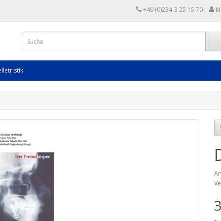
+49 (0)234-3 25 15 70
M
lletristik
Ar
Ve
3