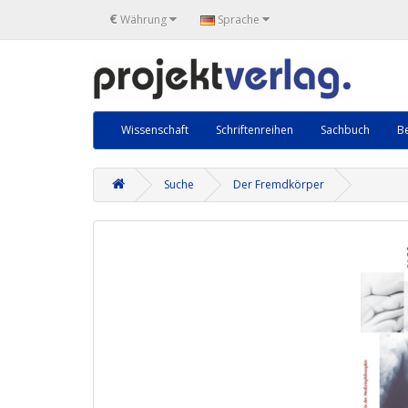
€
Währung
Sprache
Wissenschaft
Schriftenreihen
Sachbuch
Be
Suche
Der Fremdkörper