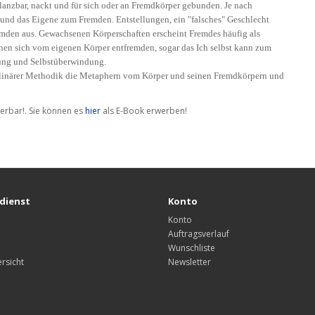
lanzbar, nackt und für sich oder an Fremdkörper gebunden. Je nach
nd das Eigene zum Fremden. Entstellungen, ein "falsches" Geschlecht
mden aus. Gewachsenen Körperschaften erscheint Fremdes häufig als
en sich vom eigenen Körper entfremden, sogar das Ich selbst kann zum
hung und Selbstüberwindung.
iplinärer Methodik die Metaphern vom Körper und seinen Fremdkörpern und
eferbar!. Sie können es
hier
als E-Book erwerben!
dienst
Konto
Konto
Auftragsverlauf
Wunschliste
rsicht
Newsletter