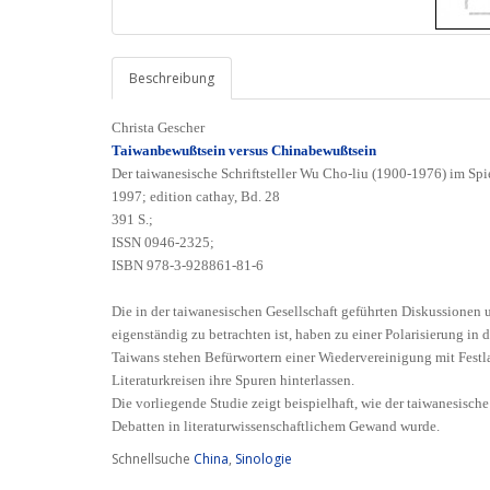
Beschreibung
Christa Gescher
Taiwanbewußtsein versus Chinabewußtsein
Der taiwanesische Schriftsteller Wu Cho-liu (1900-1976) im Spie
1997; edition cathay, Bd. 28
391 S.;
ISSN 0946-2325;
ISBN 978-3-928861-81-6
Die in der taiwanesischen Gesellschaft geführten Diskussionen u
eigenständig zu betrachten ist, haben zu einer Polarisierung in
Taiwans stehen Befürwortern einer Wiedervereinigung mit Festl
Literaturkreisen ihre Spuren hinterlassen.
Die vorliegende Studie zeigt beispielhaft, wie der taiwanesisch
Debatten in literaturwissenschaftlichem Gewand wurde.
Schnellsuche
China
,
Sinologie