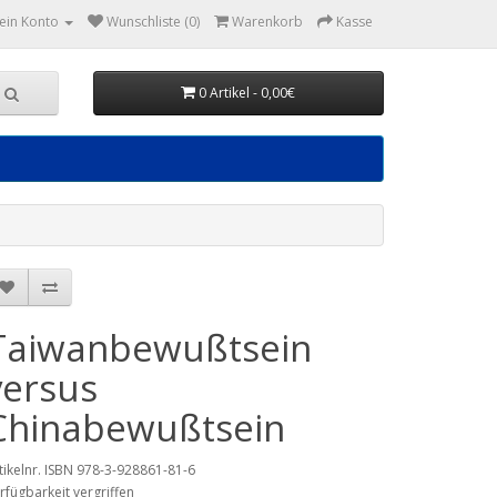
ein Konto
Wunschliste (0)
Warenkorb
Kasse
0 Artikel - 0,00€
Taiwanbewußtsein
versus
Chinabewußtsein
tikelnr. ISBN 978-3-928861-81-6
rfügbarkeit vergriffen