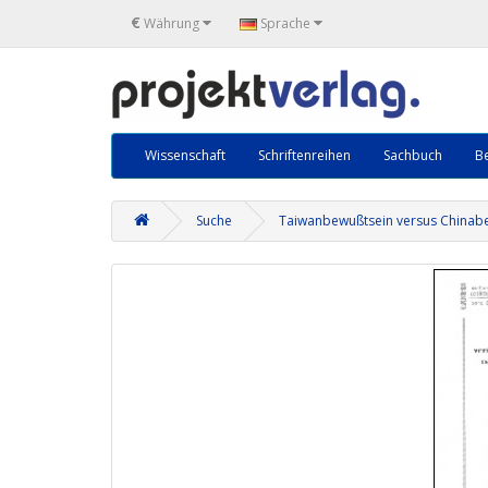
€
Währung
Sprache
Wissenschaft
Schriftenreihen
Sachbuch
Be
Suche
Taiwanbewußtsein versus Chinab