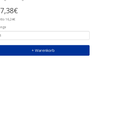
7,38€
tto 16,24€
enge
+ Warenkorb