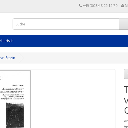
+49 (0)234-3 25 15 70
M
lletristik
ewußtsein
Ar
Ve