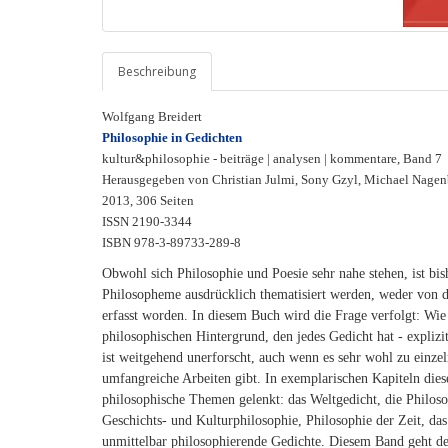
Beschreibung
Wolfgang Breidert
Philosophie in Gedichten
kultur&philosophie - beiträge | analysen | kommentare, Band 7
Herausgegeben von Christian Julmi, Sony Gzyl, Michael Nage
2013, 306 Seiten
ISSN 2190-3344
ISBN 978-3-89733-289-8
Obwohl sich Philosophie und Poesie sehr nahe stehen, ist bish
Philosopheme ausdrücklich thematisiert werden, weder von d
erfasst worden. In diesem Buch wird die Frage verfolgt: W
philosophischen Hintergrund, den jedes Gedicht hat - explizi
ist weitgehend unerforscht, auch wenn es sehr wohl zu einzeln
umfangreiche Arbeiten gibt. In exemplarischen Kapiteln dies
philosophische Themen gelenkt: das Weltgedicht, die Philoso
Geschichts- und Kulturphilosophie, Philosophie der Zeit, das
unmittelbar philosophierende Gedichte. Diesem Band geht d