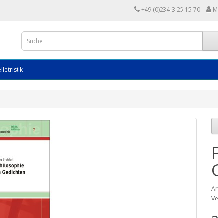
+49 (0)234-3 25 15 70
M
lletristik
Ar
Ve