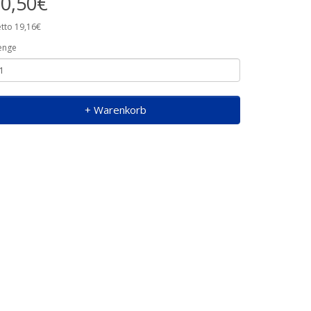
0,50€
tto 19,16€
enge
+ Warenkorb