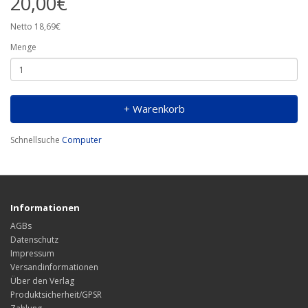
20,00€
Netto 18,69€
Menge
+ Warenkorb
Schnellsuche
Computer
Informationen
AGBs
Datenschutz
Impressum
Versandinformationen
Über den Verlag
Produktsicherheit/GPSR