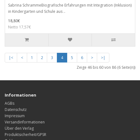
Sabrina SchrammeBiografische Erfahrungen mit Integration (Inklusion)
in Kindergarten und Schule aus ..
18,80€
Netto 17,57€
|<
<
1
2
3
4
5
6
>
>|
Zeige 46 bis 60 von 86 (6 Seite(n))
Informationen
AGBs
Datenschutz
Impressum
Versandinformationen
Über den Verlag
Produktsicherheit/GPSR