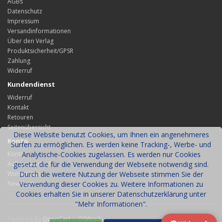
AGBs
Datenschutz
Impressum
Versandinformationen
Über den Verlag
Produktsicherheit/GPSR
Zahlung
Widerruf
Kundendienst
Widerruf
Kontakt
Retouren
Seitenübersicht
Diese Website benutzt Cookies, um Ihnen ein angenehmeres
Konto
Surfen zu ermöglichen. Es werden keine Tracking-, Werbe- und
Konto
Analytische-Cookies zugelassen. Es werden nur Cookies
Auftragsverlauf
gesetzt die für die Verwendung der Webseite notwendig sind.
Wunschliste
Durch die weitere Nutzung der Webseite stimmen Sie der
Newsletter
Verwendung dieser Cookies zu. Weitere Informationen zu
Cookies erhalten Sie in unserer Datenschutzerklärung unter
"Mehr Informationen".
Powered By
OpenCart
&
OSWorX